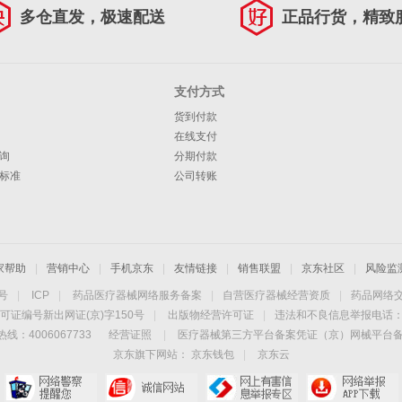
多仓直发，极速配送
正品行货，精致
支付方式
货到付款
在线支付
询
分期付款
标准
公司转账
家帮助
|
营销中心
|
手机京东
|
友情链接
|
销售联盟
|
京东社区
|
风险监
4号
|
ICP
|
药品医疗器械网络服务备案
|
自营医疗器械经营资质
|
药品网络
可证编号新出网证(京)字150号
|
出版物经营许可证
|
违法和不良信息举报电话：40
线：4006067733
经营证照
|
医疗器械第三方平台备案凭证（京）网械平台备字（
京东旗下网站：
京东钱包
|
京东云