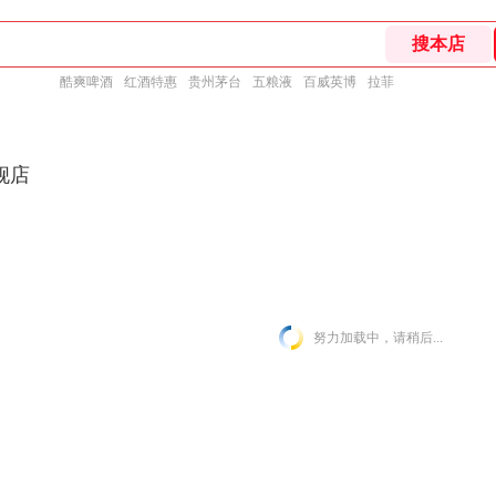
酷爽啤酒
红酒特惠
贵州茅台
五粮液
百威英博
拉菲
舰店
努力加载中，请稍后...