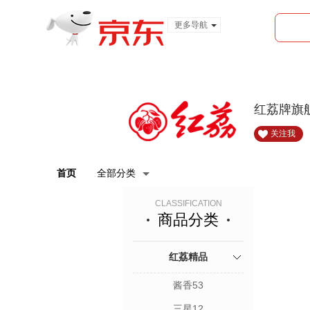
更多导航
服装城
食品
金融
红荔牌旗
关注我
首页
全部分类
CLASSIFICATION
商品分类
红荔精品
酱香53
三星12