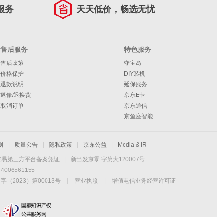
服务
天天低价，畅选无忧
售后服务
特色服务
售后政策
夺宝岛
价格保护
DIY装机
退款说明
延保服务
返修/退换货
京东E卡
取消订单
京东通信
京鱼座智能
测
|
质量公告
|
隐私政策
|
京东公益
|
Media & IR
交易第三方平台备案凭证
|
新出发京零 字第大120007号
06561155
2023）第00013号
|
营业执照
|
增值电信业务经营许可证