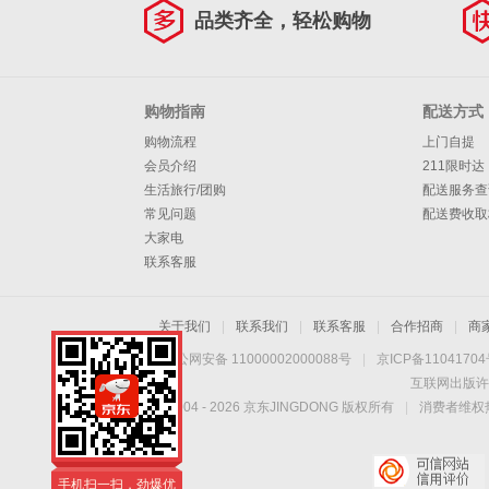
品类齐全，轻松购物
购物指南
配送方式
购物流程
上门自提
会员介绍
211限时达
生活旅行/团购
配送服务查
常见问题
配送费收取
大家电
联系客服
关于我们
|
联系我们
|
联系客服
|
合作招商
|
商
京公网安备 11000002000088号
|
京ICP备1104170
互联网出版许
Copyright © 2004 -
2026
京东JINGDONG 版权所有
|
消费者维权热
手机扫一扫，劲爆优
惠触手可得！
手机扫一扫，劲爆优